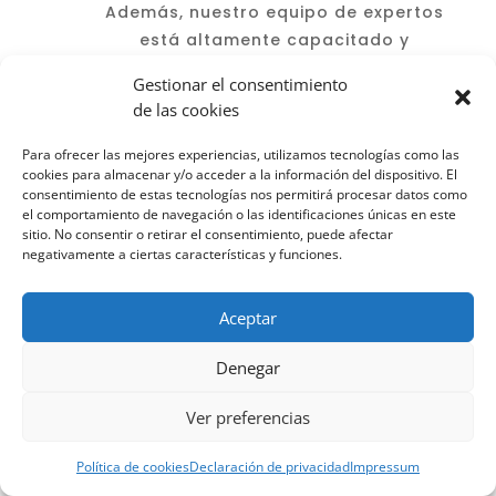
Además, nuestro equipo de expertos
está altamente capacitado y
especializado en resolver cualquier
Gestionar el consentimiento
situación de desalojo de forma
de las cookies
eficiente y rápida.
Para ofrecer las mejores experiencias, utilizamos tecnologías como las
En resumen, si buscas un servicio de
cookies para almacenar y/o acceder a la información del dispositivo. El
desalojo express en Madrid, no
consentimiento de estas tecnologías nos permitirá procesar datos como
el comportamiento de navegación o las identificaciones únicas en este
dudes en considerar Desokupa
sitio. No consentir o retirar el consentimiento, puede afectar
Rápido. Ofrecemos una solución
negativamente a ciertas características y funciones.
confiable y profesional a un precio
ajustado al mercado, para que
Aceptar
puedas recuperar tu vivienda sin
preocupaciones.
Denegar
Ver preferencias
Política de cookies
Declaración de privacidad
Impressum