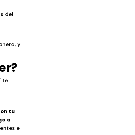
s del
anera, y
er?
 te
con tu
go a
ientes e