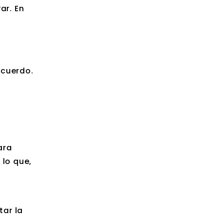
ar. En
acuerdo.
ara
 lo que,
ar la