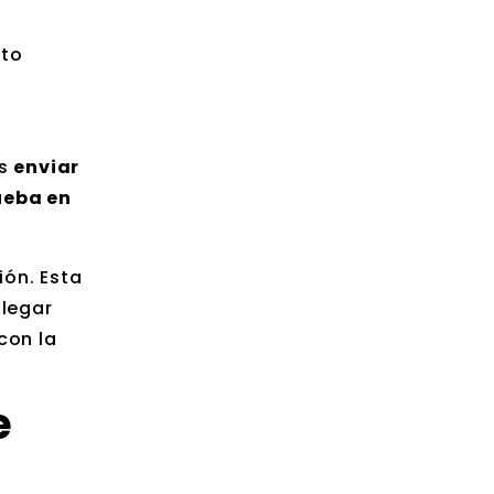
nto
es
enviar
ueba en
ión. Esta
alegar
con la
e