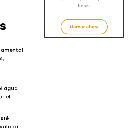
horas.
as
Llamar ahora
ndamental
s,
el agua
or el
esté
valorar