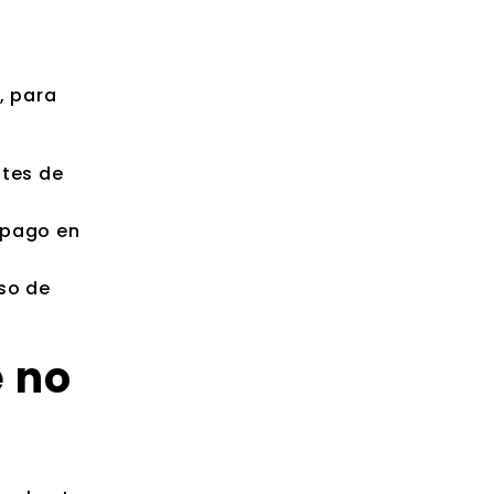
, para
ntes de
mpago en
so de
e no