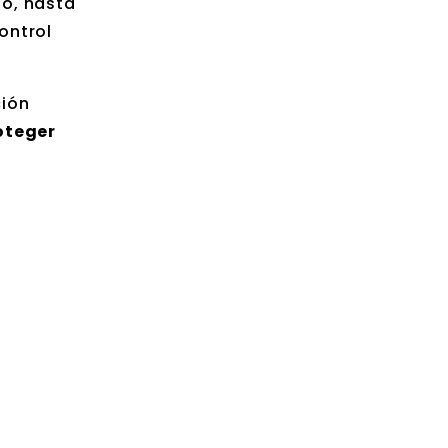
so, hasta
ontrol
ción
oteger