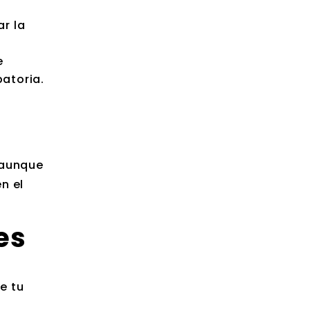
ar la
e
batoria.
 aunque
n el
es
e tu