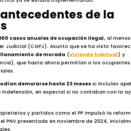
ráctica ya se estaba implementando.
 antecedentes de la
as
000 casos anuales de ocupación ilegal,
al menos
er Judicial (CGPJ). Asunto que se ha visto favorec
llanamiento de morada
(
vivienda habitual
) y
ncia), que hasta ahora permitían a los ocupantes
iales.
 podían demorarse hasta 23 meses
si incluían ape
e indefensión, en especial si no contaban con la a
opietarios y partidos como el PP impulsó la reform
del PNV presentada en noviembre de 2024, inicial
ales.