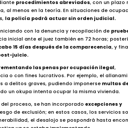
diante
procedimientos abreviados
, con un plazo
a, al menos en la teoría. En situaciones de ocupa
s,
la policía podrá actuar sin orden judicial.
iniciando con la denuncia y recopilación de
prueb
ia inicial ante el juez también en 72 horas; poste
 cabo 15 días después de la comparecencia
, y fi
ost-juicio.
rementando las penas por ocupación ilegal
,
a o con fines lucrativos. Por ejemplo, el allanam
s a delitos graves, pudiendo imponerse
multas d
ndo un okupa intenta ocupar la misma vivienda.
ad del proceso, se han incorporado
excepciones y
esgo de exclusión; en estos casos, los servicios s
lnerabilidad, el desalojo se pospondrá hasta encon