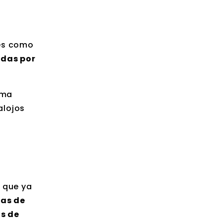
nes como
ndas por
ima
alojos
 que ya
as de
s de