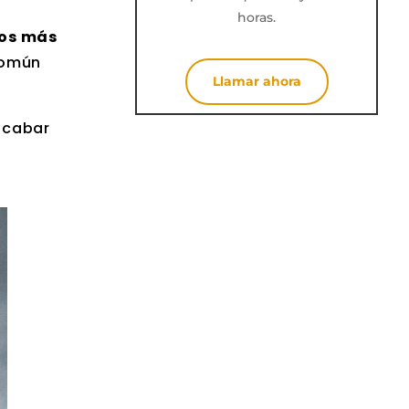
horas.
pos más
común
Llamar ahora
 acabar