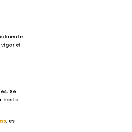
tualmente
 vigor
el
tes. Se
ar hasta
as
, es