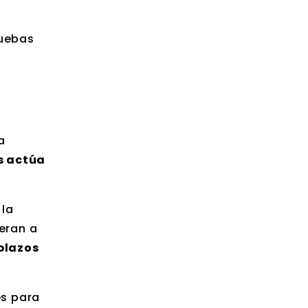
ruebas
a
s actúa
 la
eran a
 plazos
es para