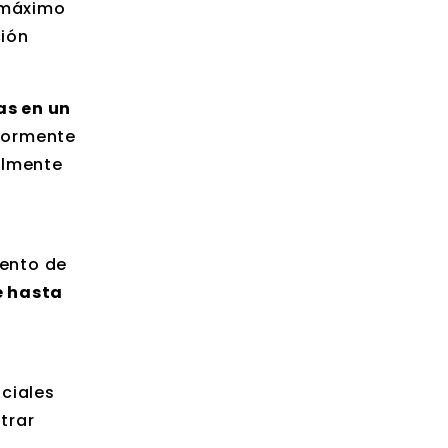
 máximo
ción
as en un
riormente
nalmente
iento de
e hasta
ociales
trar