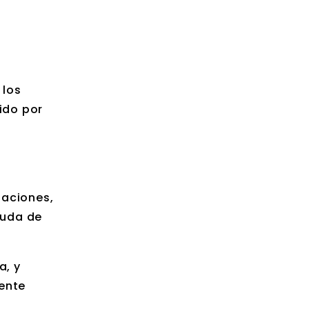
 los
ido por
laciones,
yuda de
a, y
mente