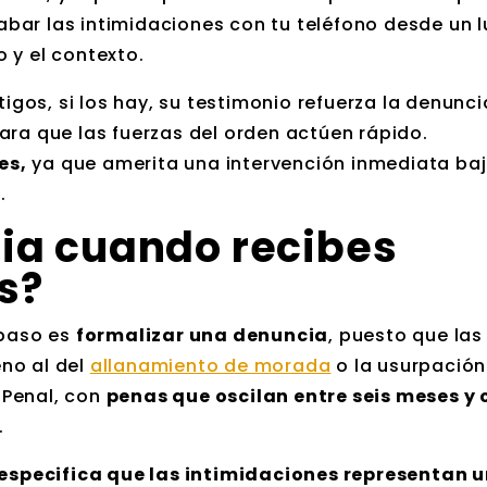
grabar las intimidaciones con tu teléfono desde un 
 y el contexto.
os, si los hay, su testimonio refuerza la denunci
ara que las fuerzas del orden actúen rápido.
es,
ya que amerita una intervención inmediata baj
.
ia cuando recibes
s
?
 paso es
formalizar una denuncia
, puesto que las
no al del
allanamiento de morada
o la usurpación
o Penal, con
penas que oscilan entre seis meses y 
.
especifica que las intimidaciones representan u