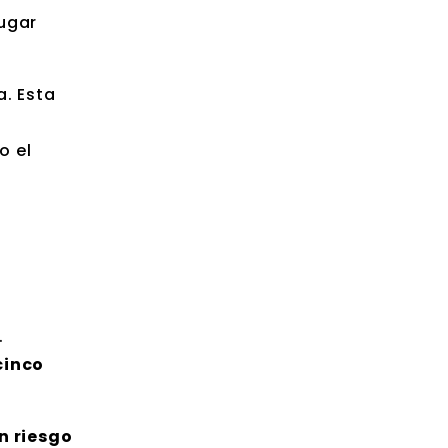
lugar
a. Esta
o el
.
cinco
n riesgo