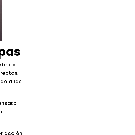
upas
admite
rectos,
do a las
sensato
a
er acción