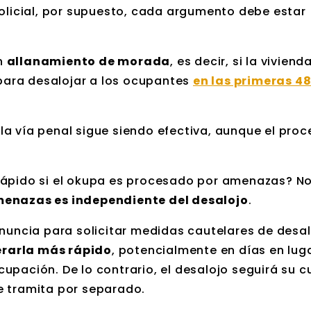
policial, por supuesto, cada argumento debe estar
n
allanamiento de morada
, es decir, si la viviend
 para desalojar a los ocupantes
en las primeras 4
a vía penal sigue siendo efectiva, aunque el proc
rápido si el okupa es procesado por amenazas? N
menazas es independiente del desalojo
.
enuncia para solicitar medidas cautelares de desa
erarla más rápido
, potencialmente en días en luga
upación. De lo contrario, el desalojo seguirá su c
e tramita por separado.